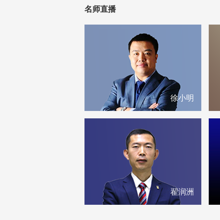
名师直播
徐小明
翟润洲