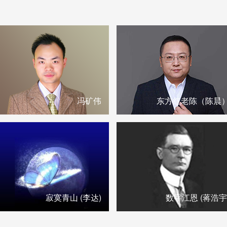
冯矿伟
东方红老陈（陈晨
寂寞青山 (李达)
数字江恩 (蒋浩宇